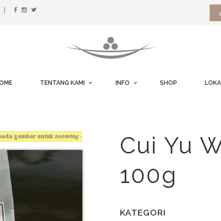
OME
TENTANG KAMI
INFO
SHOP
LOKA
Cui Yu 
pada gambar untuk
zooming
-
100g
KATEGORI