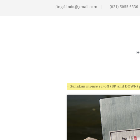
jingsi.indo@gmail.com
(021) 5055 6336
H
- Gunakan
mouse scroll
(UP and DOWN) 