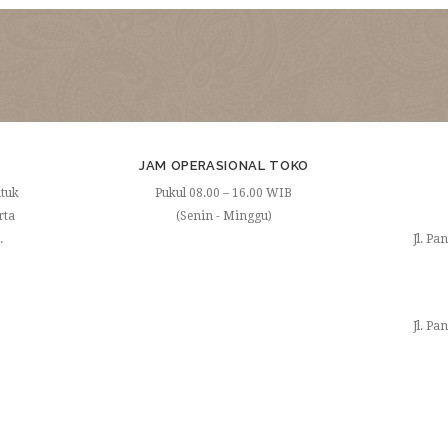
I
JAM OPERASIONAL TOKO
ntuk
Pukul 08.00 – 16.00 WIB
rta
(Senin - Minggu)
.
Jl. Pa
Jl. Pa