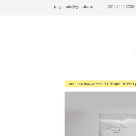
jingsi.indo@gmail.com
(021) 5055 6336
H
- Gunakan
mouse scroll
(UP and DOWN) 