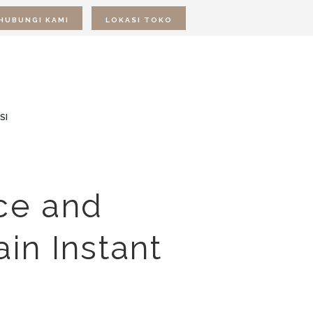
HUBUNGI KAMI
LOKASI TOKO
SI
ce and
ain Instant